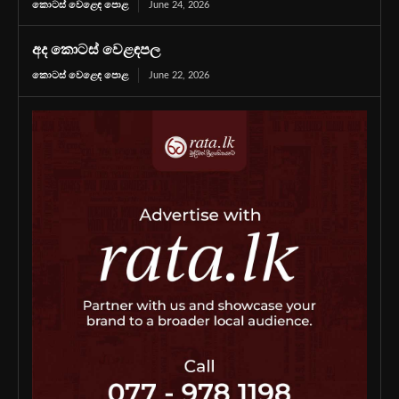
කොටස් වෙළෙඳ පොළ
June 24, 2026
අද කොටස් වෙළඳපල
කොටස් වෙළෙඳ පොළ
June 22, 2026