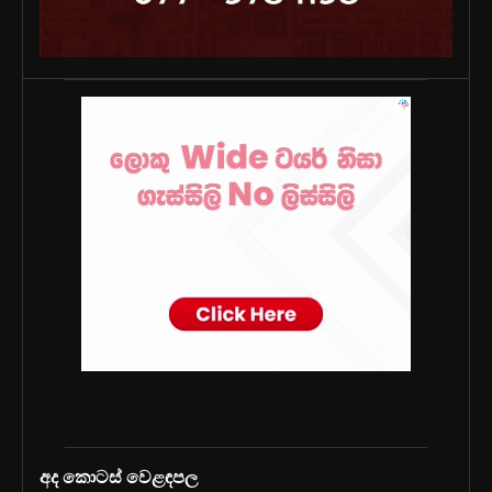
අද කොටස් වෙළඳපල