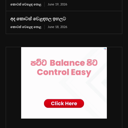
කොටස් වෙළෙඳ පොළ
June 19, 2026
අද කොටස් වෙළඳපල ඉහලට
කොටස් වෙළෙඳ පොළ
June 18, 2026