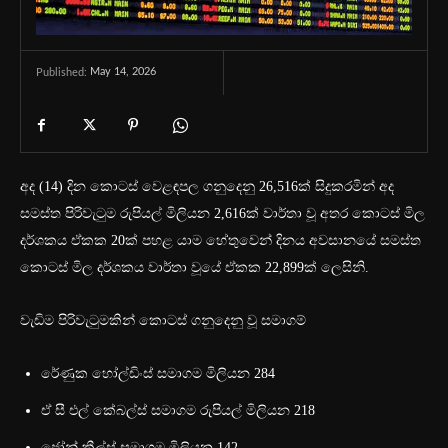
May 14, 2026
Published:
අද (14) දින කොටස් වෙළඳපල ගනුදෙනු 26,516ක් සිදුකරමින් අද
සමස්ත පිරිවැටුම රුපියල් මිලියන 2,616ක් වාර්තා වූ අතර කොටස් මිල
දර්ශකය ඒකක 20ක් පහළ යාම හේතුවෙන් දිනය අවසානයේ සමස්ත
කොටස් මිල දර්ශකය වාර්තා වූයේ ඒකක 22,899ක් ලෙසිනි.
වැඩිම පිරිවැටුමකින් කොටස් ගනුදෙනු වූ සමාගම්
රේණුක හෝල්ඩිංස් සමාගම මිලියන 284
ඒ සී එල් කේබල්ස් සමාගම රුපියල් මිලියන 218
ජෝන් කීල්ස් සමාගම මිලියන 142