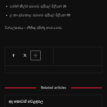
ජෝන් කීල්ස් සමාගම රුපියල් මිලියන 20
ලංකා දුම්කොල සමාගම රුපියල් මිලියන 09
විශ්ලේෂණය – නීතිඥ රජින්ද්‍ර නාරංගොඩ
Related articles
අද කොටස් වෙළඳපල