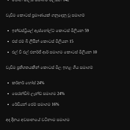
වැඩිම කොටස් ප්‍රමාණයක් ගනුදෙනු වූ සමාගම්
ඉන්ඩස්ට්‍රියල් ඇස්හෝල්ට් කොටස් මිලියන 59
එස් එම් බී ලීසින් කොටස් මිලියන 15
එල් වී එල් එනර්ජි ආර් සමාගම කොටස් මිලියන 10
වැඩිම ප්‍රතිශතයකින් කොටස් මිල ඉහළ ගිය සමාගම්
කර්නර් හෝස් 24%
සෙරන්ඩිබ් ලෑන්ඩ් සමාගම 24%
රේඩියන් ජෙම් සමාගම 16%
අද දිනය අවසානයේ වටිනාම සමාගම