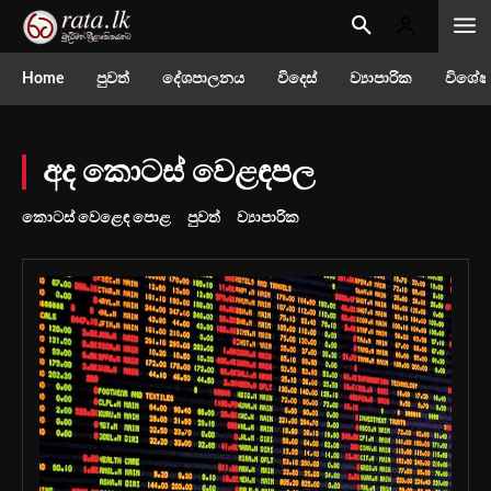
Home
පුවත්
දේශපාලනය
විදෙස්
ව්‍යාපාරික
විශේෂ
අද කොටස් වෙළඳපල
කොටස් වෙළෙඳ පොළ
පුවත්
ව්‍යාපාරික