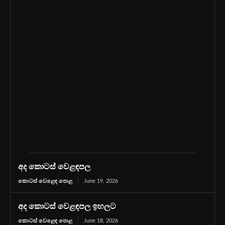
අද කොටස් වෙළඳපල
කොටස් වෙළෙඳ පොළ
June 19, 2026
අද කොටස් වෙළඳපල ඉහලට
කොටස් වෙළෙඳ පොළ
June 18, 2026