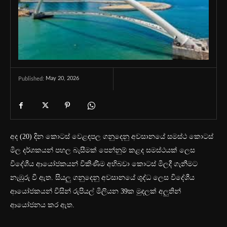
May 20, 2026
Published:
අද (20) දින කොටස් වෙළඳපල ගනුදෙනු අවසානයේ සමස්ථ කොටස්
මිල දර්ශකයන් පහල බැසීමක් පෙන්නුම් කළද සමස්ථයක් ලෙස
විදේශීය ආයෝජකයන් විකිණීම අභිබවා කොටස් මිලදී ගැනීමට
නැඹුරු වී ඇත. සියලු ගනුදෙනු අවසානයේ ශුද්ධ ලෙස විදේශීය
ආයෝජකයන් විසින් රුපියල් මිලියන 39ක මුදලක් අලුතින්
ආයෝජනය කර ඇත.