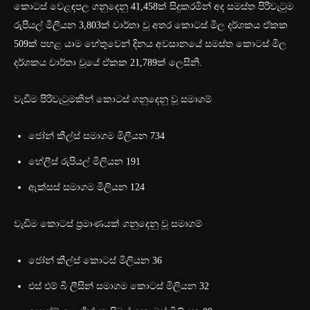
කොටස් වෙළඳපල ගනුදෙනු 41,458ක් සිදුකරමින් අද සමස්ත පිරිවැටුම
රුපියල් මිලියන 3,803ක් වාර්තා වූ අතර කොටස් මිල දර්ශකය ඒකක
509ක් පහළ යාම හේතුවෙන් දිනය අවසානයේ සමස්ත කොටස් මිල
දර්ශකය වාර්තා වූයේ ඒකක 21,789ක් ලෙසිනි.
වැඩිම පිරිවැටුමකින් කොටස් ගනුදෙනු වූ සමාගම්
ජෝන් කීල්ස් සමාගම මිලියන 734
හේලීස් රුපියල් මිලියන 191
ඇක්සස් සමාගම මිලියන 124
වැඩිම කොටස් ප්‍රමාණයක් ගනුදෙනු වූ සමාගම්
ජෝන් කීල්ස් කොටස් මිලියන 36
එස් එම් බී ලීසින් සමාගම කොටස් මිලියන 32