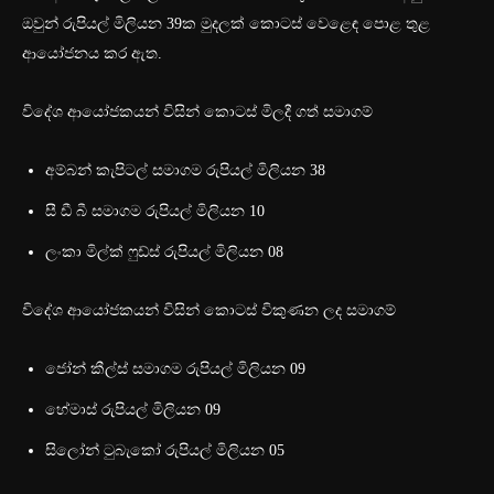
ඔවුන් රුපියල් මිලියන 39ක මුදලක් කොටස් වෙළෙඳ පොළ තුළ
ආයෝජනය කර ඇත.
විදේශ ආයෝජකයන් විසින් කොටස් මිලදී ගත් සමාගම්
අම්බන් කැපිටල් සමාගම රුපියල් මිලියන 38
සී ඩී බී සමාගම රුපියල් මිලියන 10
ලංකා මිල්ක් ෆුඩ්ස් රුපියල් මිලියන 08
විදේශ ආයෝජකයන් විසින් කොටස් විකුණන ලද සමාගම්
ජෝන් කීල්ස් සමාගම රුපියල් මිලියන 09
හේමාස් රුපියල් මිලියන 09
සිලෝන් ටුබැකෝ රුපියල් මිලියන 05