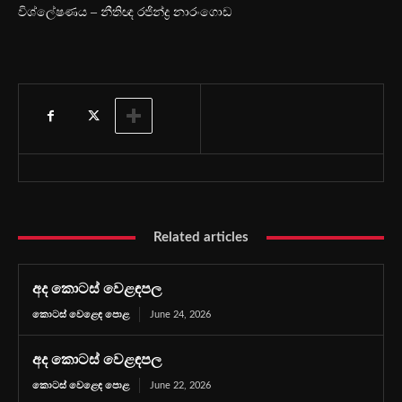
විශ්ලේෂණය – නීතිඥ රජින්ද්‍ර නාරංගොඩ
Related articles
අද කොටස් වෙළඳපල
කොටස් වෙළෙඳ පොළ
June 24, 2026
අද කොටස් වෙළඳපල
කොටස් වෙළෙඳ පොළ
June 22, 2026