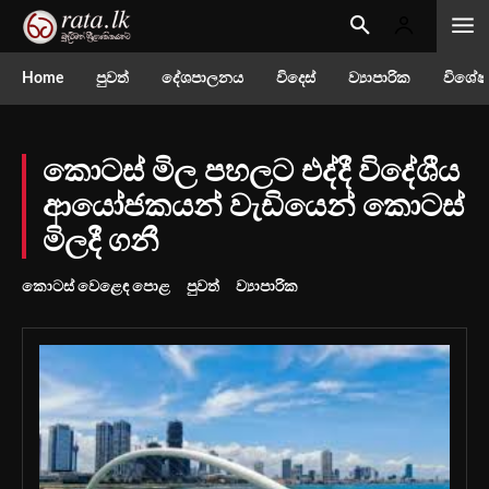
Home
පුවත්
දේශපාලනය
විදෙස්
ව්‍යාපාරික
විශේෂ
කොටස් මිල පහලට එද්දී විදේශීය
ආයෝජකයන් වැඩියෙන් කොටස්
මිලදී ගනී
කොටස් වෙළෙඳ පොළ
පුවත්
ව්‍යාපාරික