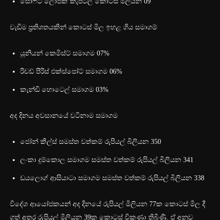
සොෆ්ට් ලොජික් කැපිටල් කොටස් මිලියන 09
වැඩිම ප්‍රතිශතයකින් කොටස් මිල ඉහළ ගිය සමාගම්
යූනියන් කෙමිස්ට් සමාගම 07%
රිචඩ් පීරිස් එක්ස්පෝට් සමාගම 06%
කැන්ඩි හොටෙල් සමාගම 03%
අද දිනය අවසානයේ වටිනාම සමාගම
ජෝන් කීල්ස් සමස්ත වත්කම් රුපියල් බිලියන 350
ලංකා දුම්කොල සමාගම සමස්ත වත්කම් රුපියල් බිලියන 341
ඩයලොග් ආසියාටා සමාගම සමස්ත වත්කම් රුපියල් බිලියන 338
විදේශ ආයෝජකයන් අද දිනයේ රුපියල් මිලියන‍ 77ක කොටස් මිල දී
ගත් අතර රුපියල් මිලියන 39ක කොටස් විකුණා තිබිණි. ඒ අනුව