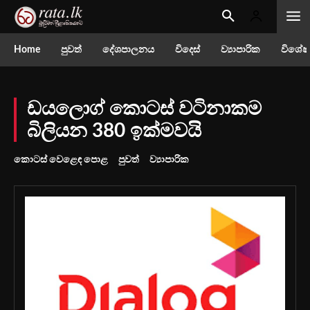
Home
පුවත්
දේශපාලනය
විදෙස්
ව්‍යාපාරික
විශේෂ
ඩයලොග් කොටස් වටිනාකම
බිලියන 380 ඉක්මවයි
කොටස් වෙළෙඳ පොළ
පුවත්
ව්‍යාපාරික