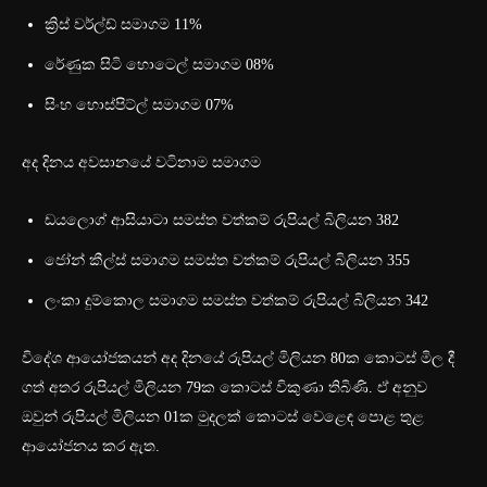
ක්‍රිස් වර්ල්ඩ් සමාගම 11%
රේණුක සිටි හොටෙල් සමාගම 08%
සිංහ හොස්පිට්ල් සමාගම 07%
අද දිනය අවසානයේ වටිනාම සමාගම
ඩයලොග් ආසියාටා සමස්ත වත්කම් රුපියල් බිලියන 382
ජෝන් කීල්ස් සමාගම සමස්ත වත්කම් රුපියල් බිලියන 355
ලංකා දුම්කොල සමාගම සමස්ත වත්කම් රුපියල් බිලියන 342
විදේශ ආයෝජකයන් අද දිනයේ රුපියල් මිලියන‍ 80ක කොටස් මිල දී
ගත් අතර රුපියල් මිලියන 79ක කොටස් විකුණා තිබිණි. ඒ අනුව
ඔවුන් රුපියල් මිලියන 01ක මුදලක් කොටස් වෙළෙඳ පොළ තුළ
ආයෝජනය කර ඇත.