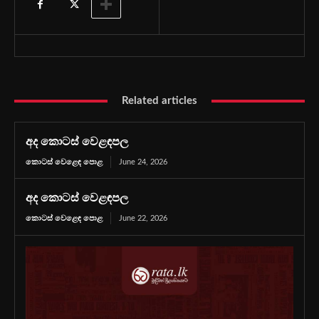
Related articles
අද කොටස් වෙළඳපල
කොටස් වෙළෙඳ පොළ
June 24, 2026
අද කොටස් වෙළඳපල
කොටස් වෙළෙඳ පොළ
June 22, 2026