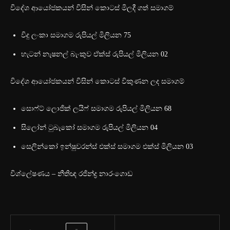
විදේශ ආයෝජකයන් විසින් කොටස් මිලදී ගත් සමාගම්
විදු ලංකා සමාගම රුපියල් මිලියන 75
හැටන් නැෂනල් බැංකුව ඒක්ස් රුපියල් මිලියන 02
විදේශ ආයෝජකයන් විසින් කොටස් විකුණන ලද සමාගම්
සො‌ෆ්ට් ලොජික් ලයිෆ් සමාගම රුපියල් මිලියන 68
සිලෝන් ටුබැකෝ සමාගම රුපියල් මිලියන 04
සෙලින්කෝ ඉන්ෂුවරන්ස් එක්ස් සමාගම එක්ස් මිලියන 03
විශ්ලේෂණය – නීතිඥ රජින්ද්‍ර නාරංගොඩ