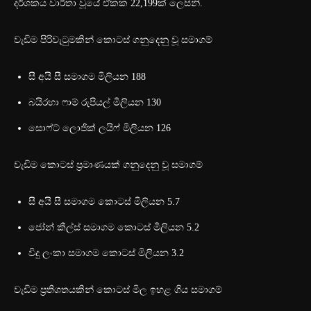
දර්ශකය වාර්තා වූයේ ඒකක 22,199ක් ලෙසිනි.
වැඩිම පිරිවැටුමකින් කොටස් ගනුදෙනු වූ සමාගම්
සී අයි සී සමාගම මිලියන 188
බයිරහා ෆාම් රුපියල් මිලියන 130
සොෆ්ට් ලොජික් ලයිෆ් මිලියන 126
වැඩිම කොටස් ප්‍රමාණයක් ගනුදෙනු වූ සමාගම්
සී අයි සී සමාගම කොටස් මිලියන 5.7
ජෝන් කීල්ස් සමාගම කොටස් මිලියන 5.2
විදු ලංකා සමාගම කොටස් මිලියන 3.2
වැඩිම ප්‍රතිශතයකින් කොටස් මිල ඉහළ ගිය සමාගම්