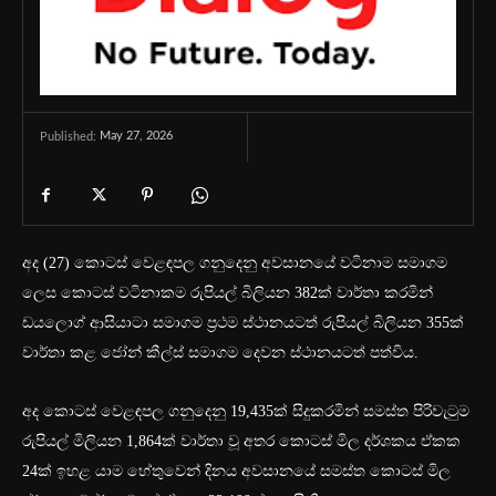
May 27, 2026
Published:
අද (27) කොටස් වෙළඳපල ගනුදෙනු අවසානයේ වටිනාම සමාගම
ලෙස කොටස් වටිනාකම රුපියල් බිලියන 382ක් වාර්තා කරමින්
ඩයලොග් ආසියාටා සමාගම ප්‍රථම ස්ථානයටත් රුපියල් බිලියන 355ක්
වාර්තා කළ ජෝන් කීල්ස් සමාගම දෙවන ස්ථානයටත් පත්විය.
අද කොටස් වෙළඳපල ගනුදෙනු 19,435ක් සිදුකරමින් සමස්ත පිරිවැටුම
රුපියල් මිලියන 1,864ක් වාර්තා වූ අතර කොටස් මිල දර්ශකය ඒකක
24ක් ඉහළ යාම හේතුවෙන් දිනය අවසානයේ සමස්ත කොටස් මිල