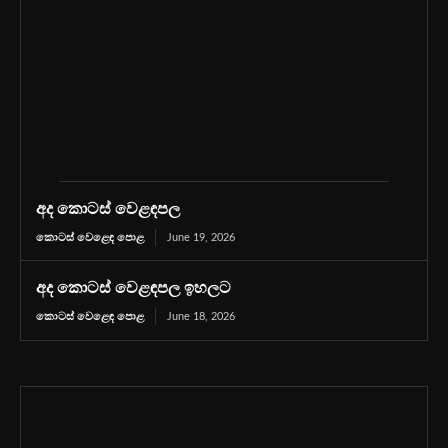
අද කොටස් වෙළඳපල
කොටස් වෙළෙඳ පොළ
June 19, 2026
අද කොටස් වෙළඳපල ඉහලට
කොටස් වෙළෙඳ පොළ
June 18, 2026