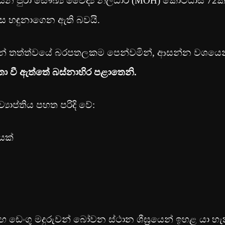
ින පුරා සෞඛ්‍ය වෛද්‍ය නිලධාරී (MOH) කොට්ඨාස 72ක
ලෙස හඳුනාගෙන ඇති බවයි.
ගෙන් තත්ත්වයේ බරපතලකම පෙන්වමින්, ආසන්න වශයෙ
ා වී ඇත්තේ බස්නාහිර පළාතෙනි.
‍යාප්තිය පහත පරිදි වේ:
යක්
 ඩෙංගු මදුරුවන් බෝවන ස්ථාන ශීඝ්‍රයෙන් ඉහළ යා හැ