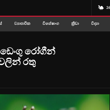
26
ස්
ව්‍යාපාරික
විශේෂාංග
ක්‍රීඩා
විද්‍යා
ඩෙංගු රෝගීන්
වලින් රතු