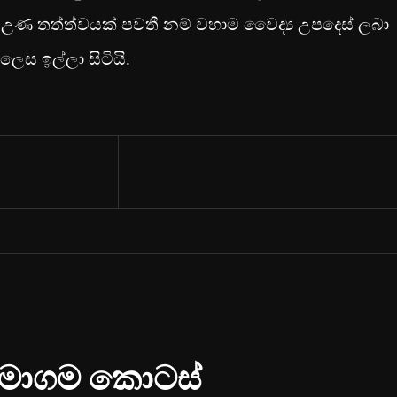
ත්, උණ තත්ත්වයක් පවතී නම් වහාම වෛද්‍ය උපදෙස් ලබා
ෙස ඉල්ලා සිටියි.