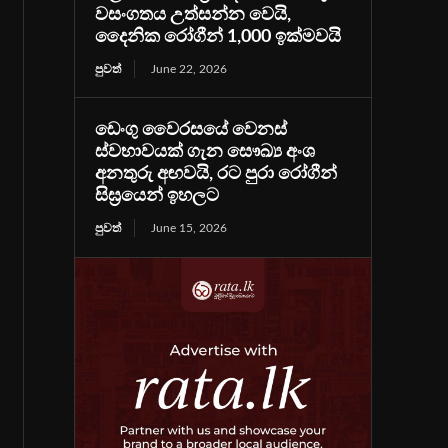
වසංගතය උත්සන්න වෙයි,
දෛනික රෝගීන් 1,000 ඉක්මවයි
පුවත්
June 22, 2026
ඩෙංගු වෛරසයේ වෙනස්
ස්වභාවයක් ගැන සෞඛ්‍ය අංශ
අනතුරු අඟවයි, රට පුරා රෝගීන්
සිඝ්‍රයෙන් ඉහලට
පුවත්
June 15, 2026