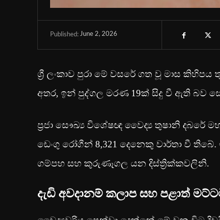
June 2, 2026
Published:
ශ්‍රී ලංකාව පුරා මේ වසරේ ගත වූ මාස කිහිපය
අතර, ඉන් පුද්ගල මරණ 19ක් සිදු වී ඇති බව ස
ප්‍රජා සෞඛ්‍ය විශේෂඥ වෛද්‍ය තුෂානි දබරේ මහ
ඩෙංගු රෝගීන් 8,321 දෙනෙකු වාර්තා වී තිබේ.
ගම්පහ සහ කුරුණෑගල යන දිස්ත්‍රික්කවලිනි.
දැඩි අවදානම් කලාප සහ පළාත් මට්ට