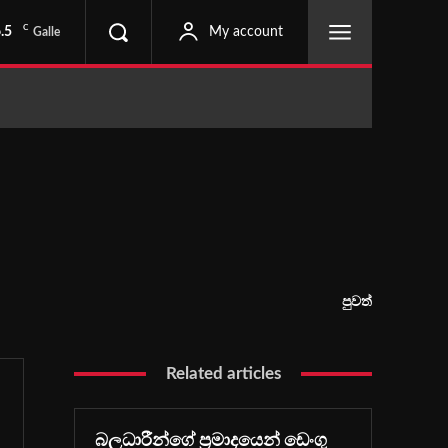
C
.5
My account
Galle
පුවත්
Related articles
බලධාරීන්ගේ ප්‍රමාදයෙන් ඩෙංගු