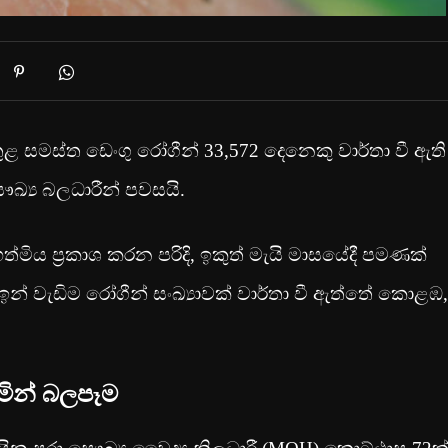
 තුළ සමස්ත ඩෙංගු රෝගීන් 33,572 දෙනෙකු වාර්තා වී ඇති
ෞඛ්‍ය බලධාරීන් පවසයි.
ත්මිය ප්‍රකාශ කරන පරිදි, ඉකුත් මැයි මාසයේදී පමණක්
 ඉන් වැඩිම රෝගීන් සංඛ්‍යාවක් වාර්තා වී ඇත්තේ කොළඹ,
මින් බලපෑම