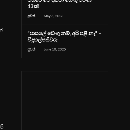
්
වසරේ මේ දක්වා ඩෙංගු මරණ
13ක්!
පුවත්
May 6, 2026
න්
“පාසලේ ඩෙංගු නම්, අපි පළි නෑ” –
විදුහල්පතිවරු
පුවත්
June 10, 2025
කි