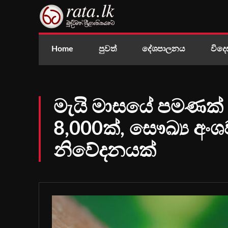
Home
පුවත්
දේශපාලනය
විදෙ
මැයි මාසයේ පමණක් 
8,000ක්, සෞඛ්‍ය අංශ
නිවේදනයක්