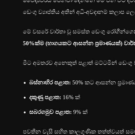
වෛද්‍යවරිය පෙන්වා දෙන්නේ මේ වන විට දිවය
ඩෙංගු ව්‍යාප්තිය අතින් අධි-අවදානම් කලාප 
මේ වසරේ වාර්තා වූ සමස්ත ඩෙංගු රෝගීන්
50%ක්ම (භාගයකට ආසන්න ප්‍රමාණයක්) වාර්ත
මීට අමතරව අනෙකුත් පළාත් මට්ටමින් ඩෙංගු ව්
බස්නාහිර පළාත:
50% කට ආසන්න ප්‍රමාණ
දකුණු පළාත:
16% ක්
සබරගමුව පළාත:
9% ක්
පවතින වැසි සහිත කාලගුණික තත්ත්වයත් සමඟ