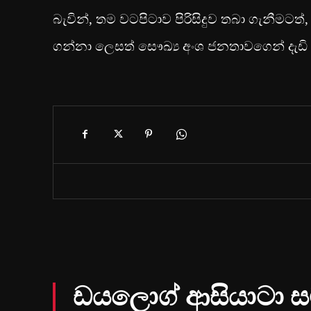
බැවින්, තම වටපිටාව පිරිසිදුව තබා ගැනීමට
ගන්නා ලෙසත් සෞඛ්‍ය අංශ ජනතාවගෙන් දැඩි ල