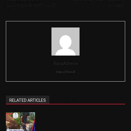
ප්‍රවේශපත්‍රයක් හඳුන්වාදෙයි
පහසුකම්
RataAdmin
https://rata.lk
RELATED ARTICLES
MORE FROM AUTHOR
බළලෙකුට හිංසා කළ තරුණයින් දෙදෙනා
අත්අඩංගුවට