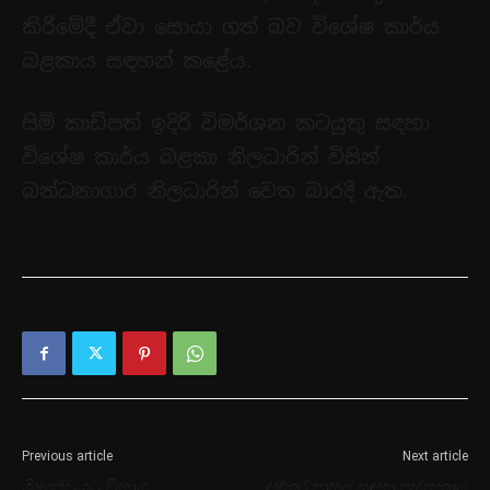
කිරිමේදී ඒවා සොයා ගත් බව විශේෂ කාර්ය
බළකාය සඳහන් කළේය.
සිම් කාඩ්පත් ඉදිරි විමර්ශන කටයුතු සඳහා
විශේෂ කාර්ය බළකා නිලධාරින් විසින්
බන්ධනාගාර නිලධාරින් වෙත බාරදී ඇත.
Previous article
Next article
ශිෂ්‍යත්වයට විභාග
දුෂ්කර පාසල් සඳහා පුස්තකාල