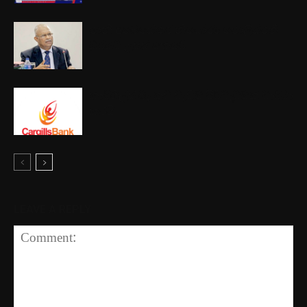
ෂානි අබේසේකර නියෝජ්‍ය පොලිස්පති
ධුරයට උසස් කෙරේ
කාර්ගිල්ස් බැංකුව වැඩිම පිරිවැටුමක් වාර්ථා
කරයි
LEAVE A REPLY