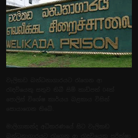
වැලිකඩ බන්ධනාගාරයට රැගෙන ආ
රැඳවියෙකු සතුව තිබී සිම් කාඩ්පත් 04ක්
පොලිස් විශේෂ කාර්යය බළකාය විසින්
සොයාගෙන තිබේ.
මාලිගාකන්ද අධිකරණයේ සිට වැලිකඩ
බන්ධනාගාරයට රැගෙන ආ රැඳවියෙකු පරික්ෂා