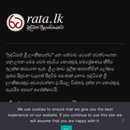
“බුද්ධිමත් ශ්‍රී ලාංකිකයන්ට” යන තේමාව යටතේ පවත්වාගෙන
යනු ලබන මෙම වෙබ් අඩවිය තොරතුරු සම්ප්‍රේෂණය කිරීම
ඉලක්ක කරගෙන ඇත. ශ්‍රී ලංකාව මූලික කරගනිමින් ලෝකය
පුරාම සිදුවන වැදගත් සිදුවීම් පමණක් නොව බුද්ධිමත් ශ්‍රී
ලාංකිකයකුට අවශ්‍යවන්නා වූ සියලු විස්තර, දත්ත හා තොරතුරු
සැපයීම අපගේ අපේක්ෂාවයි.
Facebook
Instagram
We use cookies to ensure that we give you the best
Youtube
experience on our website. If you continue to use this site we
will assume that you are happy with it.
Ok