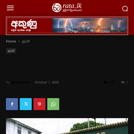
Home
පුවත්
පුවත්
වැලිකඩ රැඳවියකු සතුව සිම්
කාඩ්පත්
By
RataAdmin
-
October 1, 2020
342
0