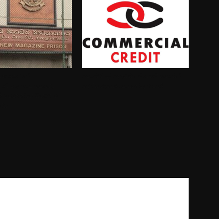
්ධනාගාරයේ
කොමර්ෂල් ක්‍රෙඩිට් සමාගමේ කොටස්
තාව පාලනය කෙරේ,
දේශීය ආයෝජකයන් මිලදී ගනී
0ක් වෙනත් බන්ධනාගාර
රයි