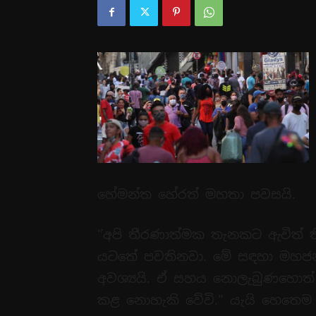
හේමන්ත හේරත් මහතා පවසයි.
‘’අපි තීරණාත්මක තැනකට ඇවිත් 
යටතේ පවතිනවා. මේ සඳහා මහ
අවශ්‍යයි. ඒ සහය නොලැබුණහොත්
කළ නොහැකි වේවි.” යැයි හෙතෙම 