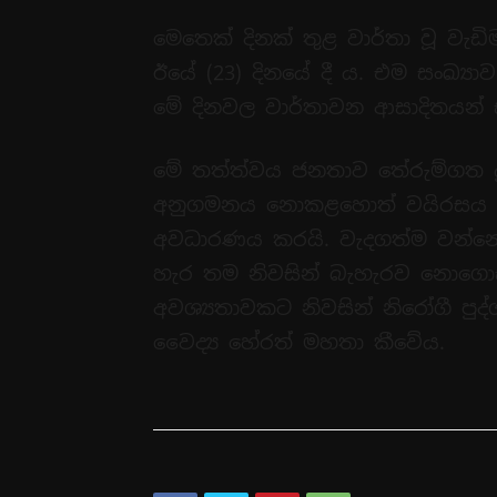
මෙතෙක් දිනක් තුළ වාර්තා වූ වැඩ
ඊයේ (23) දිනයේ දී ය. එම සංඛ්‍ය
මේ දිනවල වාර්තාවන ආසාදිතයන් 
මේ තත්ත්වය ජනතාව තේරුම්ගත ය
අනුගමනය නොකළහොත් වයිරසය පැත
අවධාරණය කරයි. වැදගත්ම වන්න
හැර තම නිවසින් බැහැරව නොගොස් 
අවශ්‍යතාවකට නිවසින් නිරෝගී පු
වෛද්‍ය හේරත් මහතා කීවේය.