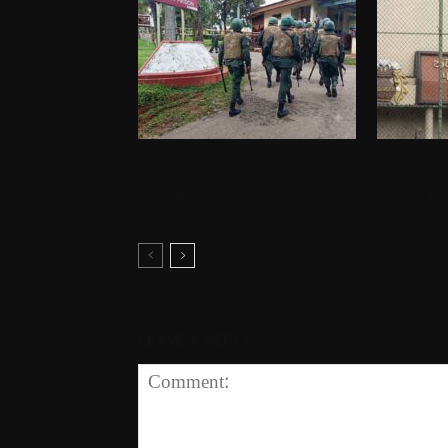
කුරුවිට බන්ධනාගාරයේ
මැගසින් බන
නොසන්සුන්තාවයෙන් දෙදෙනෙකු
නොසන්සුන්
මරුට, 12කට තුවාල
රැඳවියන් 1
වෙත මාරු ක
LEAVE A REPLY