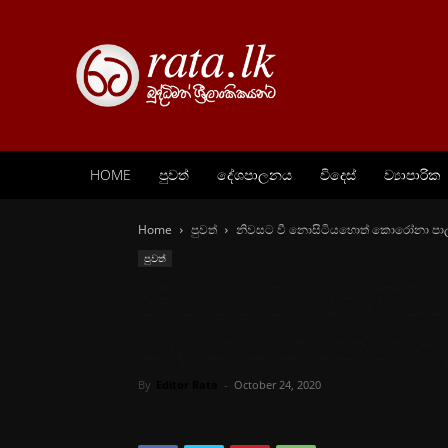
HOME
පුවත්
දේශපාලනය
විදෙස්
ව්‍යාපාරික
Home
පුවත්
නිවසට වී නොසිටියහොත් කොරෝනා පා
පුවත්
නිවසට වී නොසි
පාලනය කරන්න බෑ
By
Editor Rata
-
October 24, 2020