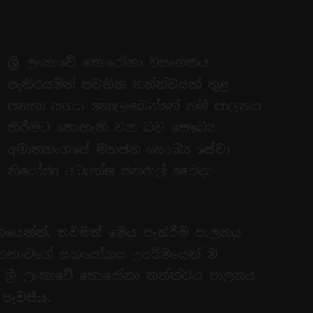
ශ්‍රී ලංකාවේ කොරෝනා වසංගතය
පැතිරයමින් පවතින තත්ත්වයක් තුළ
ජනතා සහය නොලැබෙන්නේ නම් පාලනය
කිරීමට නොහැකි වන බව සෞඛ්‍ය
අමාත්‍යාංශයේ මහජන සෞඛ්‍ය සේවා
නියෝජ්‍ය අධ්‍යක්ෂ ජනරාල් වෛද්‍ය
තියෙන්න්. තවමත් මෙය පැතිරීම පාලනය
ජනතාවගේ සහයෝගය උපරිමයෙන් ම
 ශ්‍රී ලංකාවේ කොරෝනා තත්ත්වය පාලනය
පැවසීය.