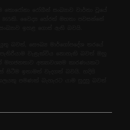
ිම කොරෝනා රෝගීන් සංඛ්‍යාව වාර්තා වූයේ
ාව 865කි. වෛද්‍ය හේරත් මහතා පවසන්නේ
සංඛ්‍යාව ඉහළ ගොස් ඇති බවයි.
ුතු බවත්, සෞඛ්‍ය මාර්ගෝපදේශ තරයේ
ිරීයාම වැළැක්විය නොහැකි බවත් ඔහු
ේ මහජනතාව අත්‍යාවශ්‍යම කාරණයකට
සිටීම ඉතාමත් වැදගත් බවයි. හදිසි
ද්ගලයකු පමණක් බැහැරට යාම සුදුසු බවත්