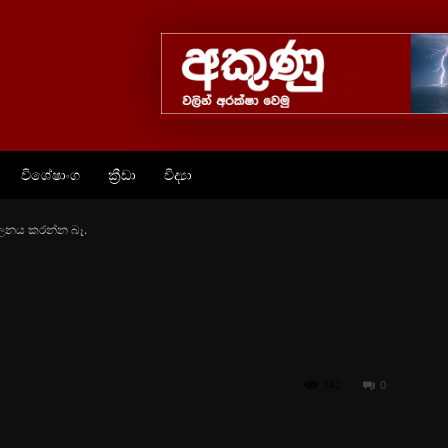
විශේෂාංග
ක්‍රීඩා
විද්‍යා
ලනය කරන්න බෑ.
ටියහොත් කොරෝනා
.
142
0