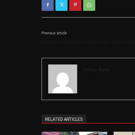
Previous article
මාතර කෝට්ටේගොඩින් කොරෝනා ආසාදිතයෙක
Editor Rata
RELATED ARTICLES
MORE FROM AUTHOR