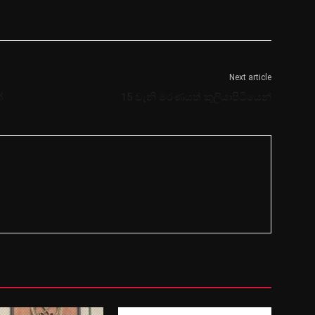
Next article
්
15 වැනි මරණයත් කුලියාපිටියෙන්