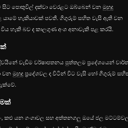
ම සිට පොතුවිල් දක්වා වෙරළට ඔබ්බෙන් වන මුහුදු
හළ යාමේ හැකියාවක් පවතී. ගිගුරුම් සහිත වැසි ඇති වන
ළු විය හැකි බව ද කාලගුණ අංශ අනාවැකි පළ කරයි.
ක්
 දිවයිනේ වැඩිම වර්ෂාපතනය පුත්තලම ප්‍රදේශයෙන් වාර්ත
 වන මුහුදු ප්‍රදේශවල ද විටින් විට වැසි හෝ ගිගුරුම් සහි
ැක්වේ.
ීමක්
ගිං, කළු යන ගංගාවල සහ අත්තනගලු ඔයේ ජල මට්ටම්ව