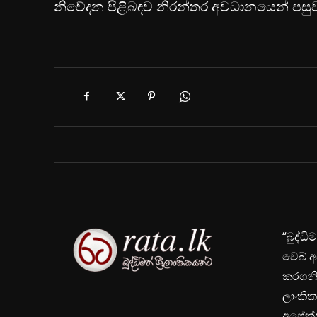
නිවේදන පිළිබඳව නිරන්තර අවධානයෙන් පසු
“බුද්ධ
වෙබ් අ
කරගනිම
ලාංකික
අපේක්