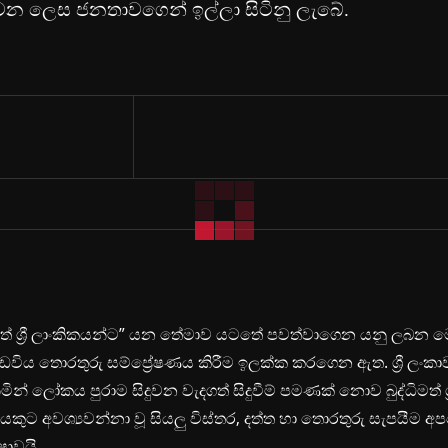
වන ලෙස ජනතාවගෙන් ඉල්ලා සිටිනු ලැබේ.
ිමත් ශ්‍රී ලාංකිකයන්ට” යන තේමාව යටතේ පවත්වාගෙන යනු ලබන 
ඩවිය තොරතුරු සම්ප්‍රේෂණය කිරීම ඉලක්ක කරගෙන ඇත. ශ්‍රී ලංකා
ින් ලෝකය පුරාම සිදුවන වැදගත් සිදුවීම් පමණක් නොව බුද්ධිමත් ශ්‍
යකුට අවශ්‍යවන්නා වූ සියලු විස්තර, දත්ත හා තොරතුරු සැපයීම අ
ෂාවයි.