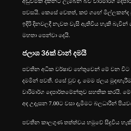
අඩුවීමක් දක්නට ලැබෙන බව වාරිමාර්ග දෙපාර
පවසයි. කෙසේ වෙතත්, කළු ගඟේ මිල්ලකන්ද
ඉදිරි දිනවලදී නැවත වැසි ඇතිවිය හැකි බැවින
මහතා පෙන්වා දෙයි.
ජලාශ 36ක් වාන් දමයි
පවතින අධික වර්ෂාව හේතුවෙන් මේ වන විට ප්
දමමින් පවතී. එසේ වුව ද, මෙම ජලය මුදාහැ
වාරිමාර්ග දෙපාර්තමේන්තුව සහතික කරයි. මේ 
අද උදෑසන 7.00ට වසා දැමීමට බලධාරීන් පි
පවතින කාලගුණ තත්ත්වය හමුවේ සිදුවිය හැක