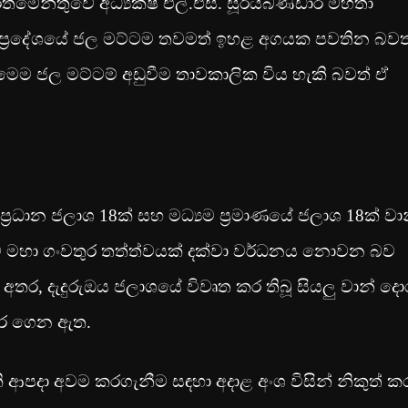
්තමේන්තුවේ අධ්‍යක්ෂ එල්.එස්. සූරියබණ්ඩාර මහතා
 ප්‍රදේශයේ ජල මට්ටම තවමත් ඉහළ අගයක පවතින බවත
් මෙම ජල මට්ටම් අඩුවීම තාවකාලික විය හැකි බවත් ඒ
‍රධාන ජලාශ 18ක් සහ මධ්‍යම ප්‍රමාණයේ ජලාශ 18ක් වා
රීම මහා ගංවතුර තත්ත්වයක් දක්වා වර්ධනය නොවන බව
අතර, දැදුරුඔය ජලාශයේ විවෘත කර තිබූ සියලු වාන් දො
යවර ගෙන ඇත.
ි ආපදා අවම කරගැනීම සඳහා අදාළ අංශ විසින් නිකුත් 