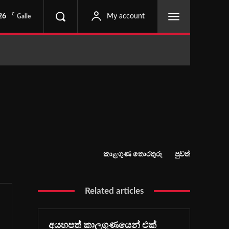
C
26
My account
Galle
කාළගුණ තොරතුරු
පුවත්
Related articles
අයහපත් කාලගුණයෙන් එක්