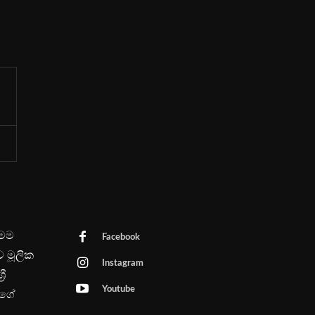
මෙම
Facebook
ව මූලික
Instagram
රී
Youtube
පගේ