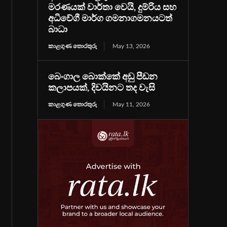
මරණයක් වාර්තා වෙයි, දුම්රිය සහ
අධිවේගී මාර්ග ගමනාගමනයටත්
බාධා
කාළගුණ තොරතුරු
May 13, 2026
බෙංගාල බොක්කේ අඩු පීඩන
කලාපයක්, දිවයිනට තද වැසි
කාළගුණ තොරතුරු
May 11, 2026