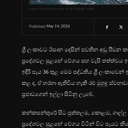
ocean wave during storm in the atlantic ocean
May 14, 2026
Published:
ශ්‍රී ලංකාවට ඊසාන දෙසින් පවතින අඩු පීඩන
ප්‍රදේශවල සුළඟේ වේගය සහ වැසි තත්ත්වය ඉහ
ඉදිරි පැය 36 තුළ මෙම පද්ධතිය ශ්‍රී ලංකාවෙ
කළ ද, ඒ හරහා ඇතිවිය හැකි රළු මුහුදු ස්ව
ප්‍රජාවගෙන් ඉල්ලා සිටිනු ලැබේ.
කන්කසන්තුරේ සිට පුත්තලම, කොළඹ, ගාල්ල 
ප්‍රදේශවල සුළඟේ වේගය විටින් විට පැයට කිලෝ