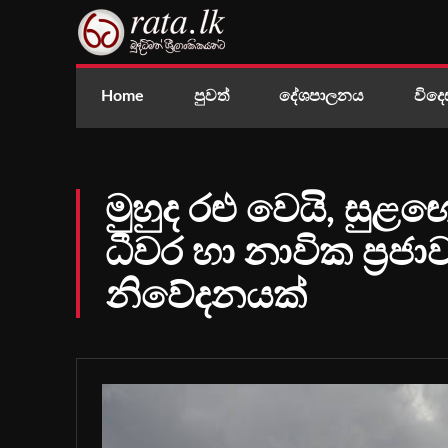
Home
පුවත්
දේශපාලනය
විදෙ
මුහුද රළු වෙයි, සු
ධීවර හා නාවික ප්‍ර
නිවේදනයක්