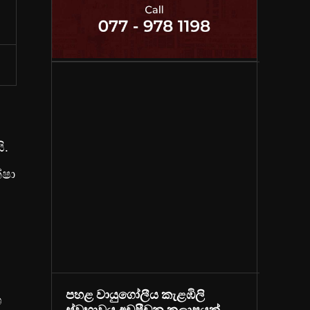
ි.
්ෂා
පහළ වායුගෝලීය කැළඹිලි
ශ