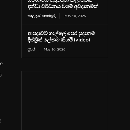
ස්වභාවය අඩුපීඩන කලාපයක්
දක්වා වර්ධනය වීමේ අවදානමක්
කාළගුණ තොරතුරු
May 10, 2026
ආපදාවට ගාල්ලේ පෙර සූදානම
දිස්ත්‍රික් ලේකම් කියයි (video)
පුවත්
May 10, 2026
ා
ත
ල