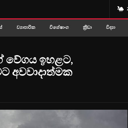
ස්
ව්‍යාපාරික
විශේෂාංග
ක්‍රීඩා
විද්‍යා
ළඟේ වේගය ඉහළට,
ජාවට අවවාදාත්මක