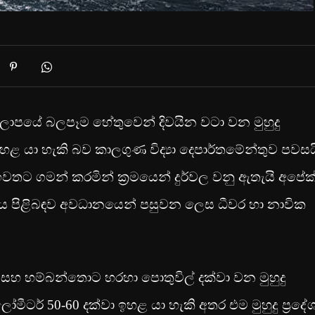
 කලාපයේ බලපෑම හේතුවෙන් දිවයින වටා වන මුහුදු
ළ යා හැකි බව කාලගුණ විද්‍යා දෙපාර්තමේන්තුව පවසය
න් ඉවතට ගමන් කරමින් ක්‍රමයෙන් දුර්වල වනු ඇතැයි අපේක
භාවය පිළිබඳව අවධානයෙන් පසුවන ලෙස ධීවර හා නාවික
සහ හම්බන්තොට හරහා පොතුවිල් දක්වා වන මුහුදු
මීටර් 50-60 දක්වා ඉහළ යා හැකි අතර එම මුහුදු ප්‍රදේ