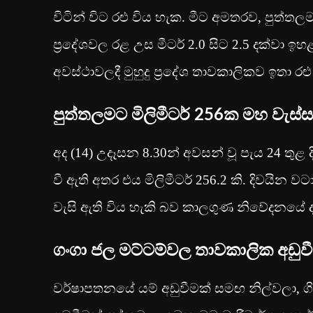
විටින් විට රළු විය හැක. මීට අමතරව, පුත්තල
ප්‍රදේශවල රළ උස මීටර් 2.0 සිට 2.5 දක්වා ඉ
අවස්ථාවලදී මුහුදු ප්‍රදේශ තාවකාලිකව ඉතා ර
පුත්තලමට මිලිමීටර් 256ක මහ වැස්ස
අද (14) උදෑසන 8.30න් අවසන් වූ පැය 24 තුළ
වී ඇති අතර එය මිලිමීටර් 256.2 කි. දිවයින වටා
වැසි ඇති විය හැකි බව කාලගුණ නිවේදනයේ ද
ගංගා ජල මට්ටම්වල තාවකාලික අඩුව
වර්ෂාපතනයේ යම් අඩුවීමක් සමඟ නිල්වලා, 