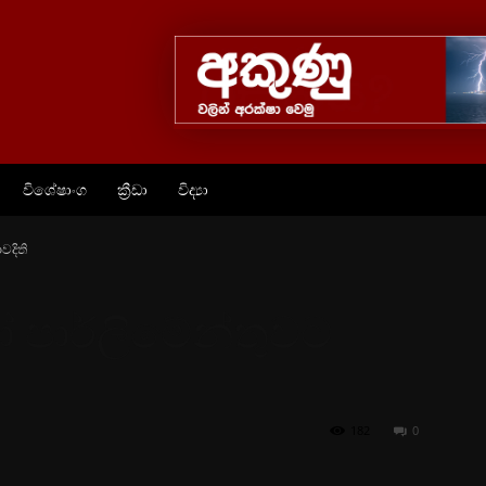
විශේෂාංග
ක්‍රීඩා
විද්‍යා
දිති
පාර්ලිමේන්තුවට
182
0