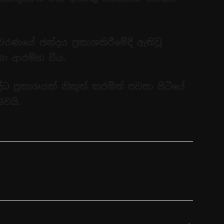
ිවරණයේ ඡන්දය ප්‍රකාශකිරීමේදී ඇතිවූ
තා ආරම්භ විය.
්ධ ප්‍රකාශයක් නිකුත් කරමින් පවසා සිටියේ
බවයි.