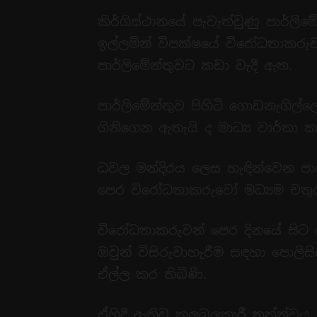
කිර්ගිස්ථානයේ පැවැත්වුණු පාර්
ඉල්ලමින් විපක්ෂයේ විරෝධතාකරුව
පාර්ලිමේන්තුවට කඩා වැදී ඇත.
පාර්ලිමේන්තුව පිහිටි ගොඩනැගිල්
ගිනිගෙන ඇතැයි ද මාධ්‍ය වාර්තා 
ධවල මන්දිරය ලෙස හැඳින්වෙන පා
පෙර විරෝධතාකරුවෝ මධ්‍යම චතුරස්
විරෝධතාකරුවන් පෙර දිනයේ සිට
ඔවුන් විසිරුවාහැරීම සඳහා පොලිසි
ඒල්ල කර තිබිණි.
ඒහිදී ඇතිවූ කලබලකාරී තත්ත්වය