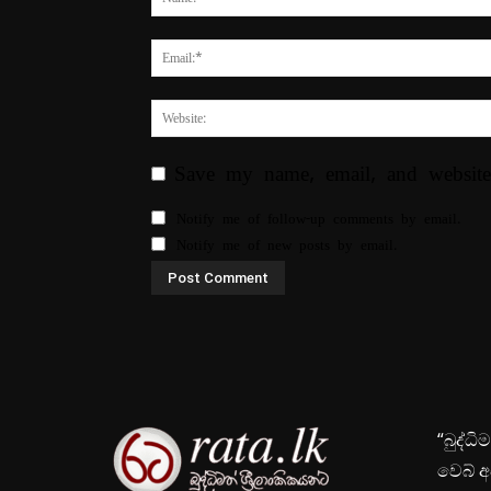
Save my name, email, and website
Notify me of follow-up comments by email.
Notify me of new posts by email.
“බුද්ධ
වෙබ් අ