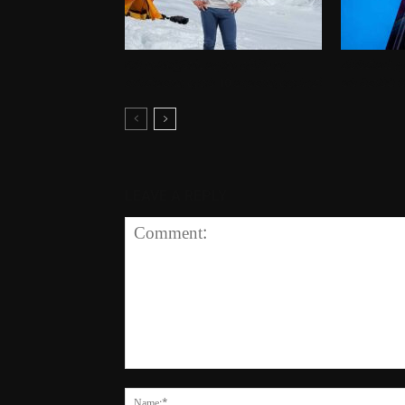
හිම කුණාටුවක්, ලෝක ප්‍රසිද්ධ කඳු
ජර්මනියේ උ
නගින්නෙකු ඇතුළු 10 දෙනෙකු අතුරුදන්
මේ වනවිට ම
LEAVE A REPLY