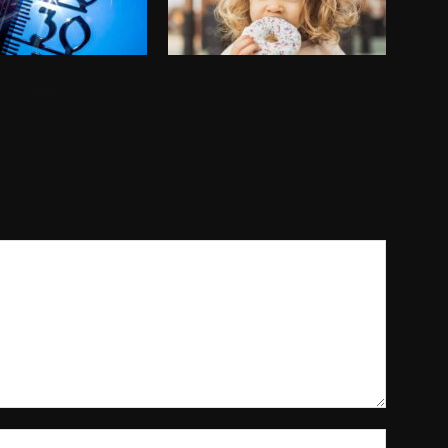
ෂ්ණත්වය ඉහළ යාමෙන්
කුඩා වියේ සීනි අඩුවෙන් කෑමෙන් මහලු
රණ 9,800ක්
වියේ මතක ශක්තිය රැකිය හැකිද?