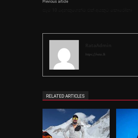
Previous article
සෑම 10 දෙනකුගෙන්ම එක් අයකුට කොරෝනා
RataAdmin
https://rata.lk
RELATED ARTICLES
MORE FROM AUTHOR