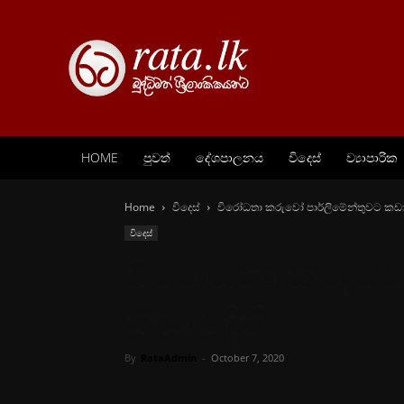
HOME
පුවත්
දේශපාලනය
විදෙස්
ව්‍යාපාරික
Home
විදෙස්
විරෝධතා කරුවෝ පාර්ලිමේන්තුවට කඩාව
විදෙස්
විරෝධතා කරුවෝ 
කඩාවදිති
By
RataAdmin
-
October 7, 2020