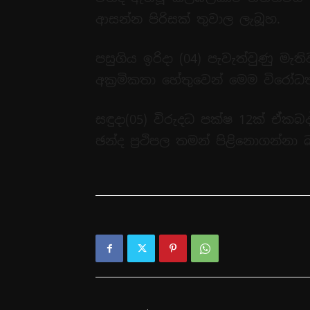
ආසන්න පිරිසක් තුවාල ලැබූහ.
පසුගිය ඉරිදා (04) පැවැත්වුණු මැත
අක්‍රමිකතා හේතුවෙන් මෙම විරෝධ
සඳුදා(05) විරුදධ පක්ෂ 12ක් ඒ්කබද
ඡන්ද ප්‍රථිපල තමන් පිළිනොගන්නා 