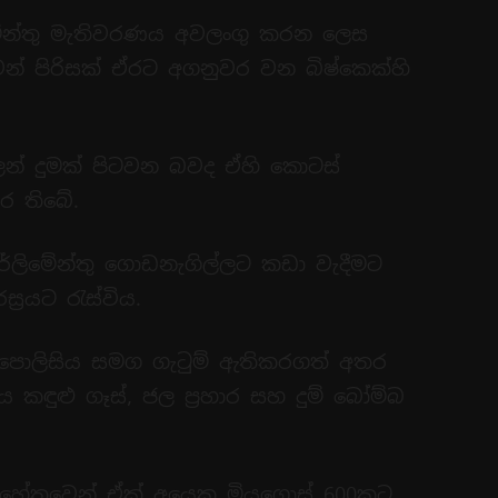
ලිමේන්තු මැතිවරණය අවලංගු කරන ලෙස
න් පිරිසක් ඒරට අගනුවර වන බිෂ්කෙක්හි
ලෙන් දුමක් පිටවන බවද ඒහි කොටස්
කර තිබේ.
ර්ලිමේන්තු ගොඩනැගිල්ලට කඩා වැදීමට
‍රයට රැස්විය.
 පොලිසිය සමග ගැටුම් ඇතිකරගත් අතර
ය කඳුළු ගෑස්, ජල ප්‍රහාර සහ දුම් බෝම්බ
 හේතුවෙන් ඒක් අයෙකු මියගොස් 600කට