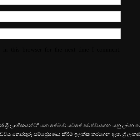
 in this browser for the next time I comment.
ිමත් ශ්‍රී ලාංකිකයන්ට” යන තේමාව යටතේ පවත්වාගෙන යනු ලබන 
ඩවිය තොරතුරු සම්ප්‍රේෂණය කිරීම ඉලක්ක කරගෙන ඇත. ශ්‍රී ලංකා