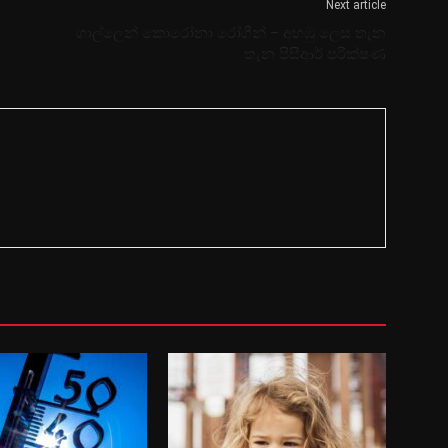
Next article
ගාල්ලෙන් කොරෝනා රෝගීන් – අහඹු ලෙස තැන
තැන පීසීආර් පරීක්ෂණ