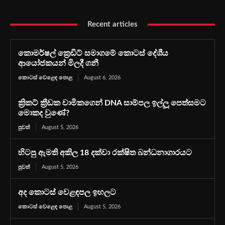
Recent articles
කොමර්ෂල් ක්‍රෙඩිට් සමාගමේ කොටස් දේශීය
ආයෝජකයන් මිලදී ගනී
කොටස් වෙළෙඳ පොළ
August 6, 2026
ක්‍රිකට් ක්‍රීඩක චාමිකගෙන් DNA සාම්පල ඉල්ලූ පෙත්සමට
මොකද වුණේ?
පුවත්
August 5, 2026
හිටපු ඇමති අකිල 18 දක්වා රක්ෂිත බන්ධනාගාරයට
පුවත්
August 5, 2026
අද කොටස් වෙළඳපල ඉහලට
කොටස් වෙළෙඳ පොළ
August 5, 2026