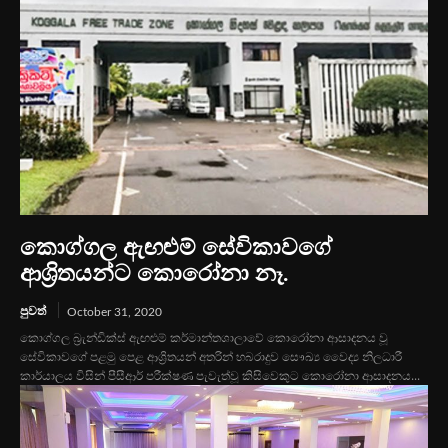
කොග්ගල ඇඟළුම් සේවිකාවගේ
ආශ්‍රිතයන්ට කොරෝනා නෑ.
පුවත්
October 31, 2020
කොග්ගල බ්‍රැන්ඩික්ස් ඇඟළුම් කර්මාන්තශාලාවේ කොරෝනා ආසාදනය වූ
සේවිකාවගේ පළමු පෙළ ආශ්‍රිතයන් අතරින් හබරාදුව සෞඛ්‍ය වෛද්‍ය නිලධාරී
කාර්යාලය විසින් පීසීආර් පරීක්ෂණ පැවැත්වූ කිසිවෙකුට කොරෝනා ආසාදනය...