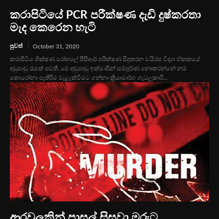
කරාපිටියේ PCR පරීක්ෂණ දැඩි දුෂ්කරතා
මැද කෙරෙන හැටි
පුවත්
October 31, 2020
කරාපිටිය ශික්ෂණ රෝහලේ පීසීආර් පරීක්ෂණ සිදුකරන වයිරස විද්‍යා ඒකකයේ
අඩුපාඩු රැසක් පවතී. මේ අඩුපාඩු ඉක්මණින් සම්පූර්ණ නොකරන්නේ නම්
කොරෝනා පැතිරීම වැළැක්වීමට ගන්නා ක්‍රියාමාර්ග ගැටලුකාරී...
ආරවුලකින් පාසල් සිසුවා මරුට