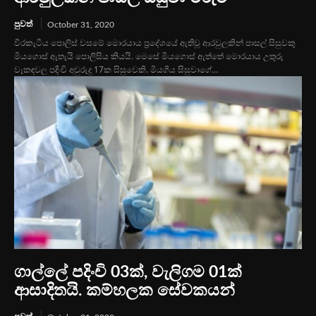
පුවත්
October 31, 2020
වීරකැටිය පොලිස් වසමේ මොරයාය ප්‍රදේශයේ ඇතිවූ ආරවුලකින් පාසල් සිසුවකු
මියගොස් ඇතැයි පොලිසිය කියයි. මෙසේ මියගොස් ඇත්තේ මොරයාය උතුරු
වෑකඳවල පදිංචි අවුරුදු 17ක සිසුවෙකි. මියගිය සිසුවාගේ...
ගාල්ලේ පදිංචි 03ක්, වැලිගම 01ක්
ආසාදිතයි. කම්හලක සේවකයන්