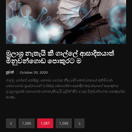
මූලාශ්‍ර නැතැයි කී ගාල්ලේ ආසාදිතයාත්
මිනුවන්ගොඩ පොකුරට ම
පුවත්
October 30, 2020
ගාල්ල බෝපේ පෝද්දල සෞඛ්‍ය වෛද්‍ය නිලධාරී කොට්ඨාසයේ අක්මීමණ
තොටගොඩ ප්‍රදේශයෙන් වාර්තවූ කොරෝනා ආසාදිත තරුණයාගේ ආසාදනය
වූ මූලාශ්‍රයක් සොයාගත නොහැකියැයි මුලින් කීව ද ඔහු මිනුවන්ගොඩ පොකුරේම
අයකු...
1,086
1,087
1,088