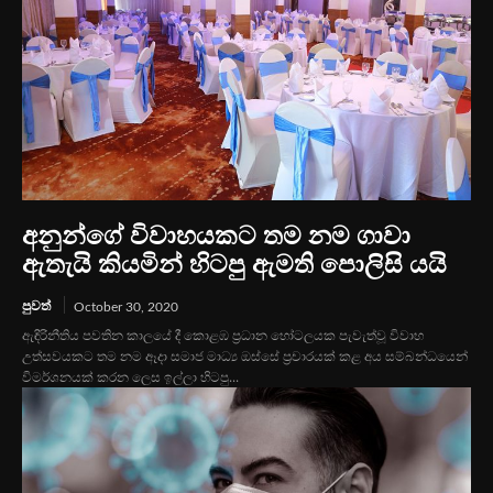
අනුන්ගේ විවාහයකට තම නම ගාවා
ඇතැයි කියමින් හිටපු ඇමති පොලිසි යයි
පුවත්
October 30, 2020
ඇඳිරිනීතිය පවතින කාලයේ දී කොළඹ ප්‍රධාන හෝටලයක පැවැත්වූ විවාහ
උත්සවයකට තම නම ඈදා සමාජ මාධ්‍ය ඔස්සේ ප්‍රචාරයක් කළ අය සම්බන්ධයෙන්
විමර්ශනයක් කරන ලෙස ඉල්ලා හිටපු...