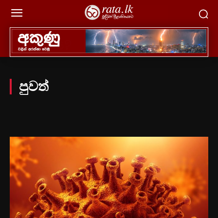
පුවත්