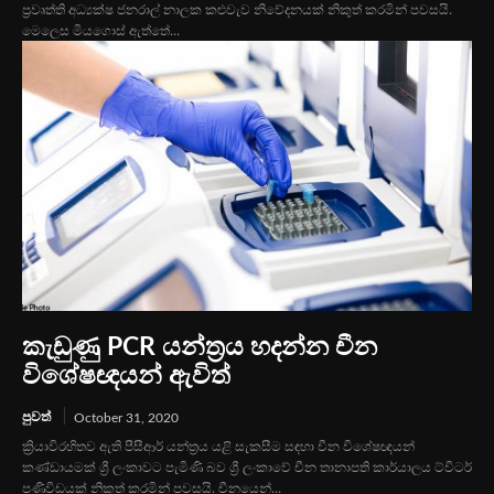
ප්‍රවෘත්ති අධ්‍යක්ෂ ජනරාල් නාලක කළුවැව නිවේදනයක් නිකුත් කරමින් පවසයි.
මෙලෙස මියගොස් ඇත්තේ...
කැඩුණු PCR යන්ත්‍රය හදන්න චීන
විශේෂඥයන් ඇවිත්
පුවත්
October 31, 2020
ක්‍රියාවිරහිතව ඇති පීසීආර් යන්ත්‍රය යළි සැකසීම සඳහා චීන විශේෂඥයන්
කණ්ඩායමක් ශ්‍රී ලංකාවට පැමිණි බව ශ්‍රී ලංකාවේ චීන තානාපති කාර්යාලය ට්විටර්
පණිවිඩයක් නිකුත් කරමින් පවසයි. චීනයෙන්...