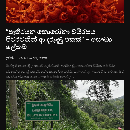
“පැතිරයන කොරෝනා වයිරසය
පිටරටකින් ආ දරුණු එකක්” – සෞඛ්‍ය
ලේකම්
පුවත්
October 31, 2020
මාර්තු මාසයේ ශ්‍රී ලංකාවේ පැතිර යාම ආරම්භ වූ කොරෝනා වයිරසයට වඩා
වෙනස් වූ දරුණු තත්ත්වයේ කොරෝනා වයිරසයක් දැන් ශ්‍රී ලංකාවේ පැතිරයන බව
සෞඛ්‍ය අමාත්‍යාංශයේ ලේකම් මේජර් ජනරාල්...