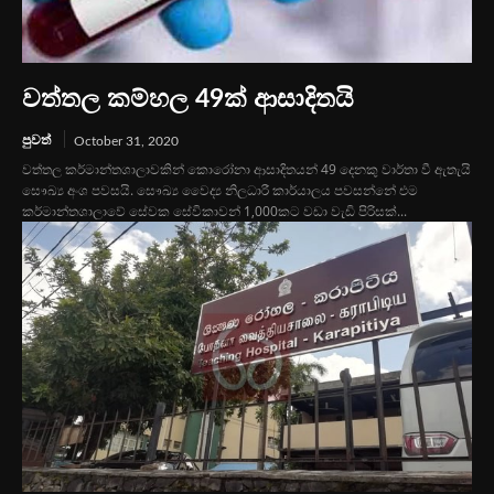
වත්තල කම්හල 49ක් ආසාදිතයි
පුවත්
October 31, 2020
වත්තල කර්මාන්තශාලාවකින් කොරෝනා ආසාදිතයන් 49 දෙනකු වාර්තා වී ඇතැයි
සෞඛ්‍ය අංශ පවසයි. සෞඛ්‍ය වෛද්‍ය නිලධාරී කාර්යාලය පවසන්නේ එම
කර්මාන්තශාලාවේ සේවක සේවිකාවන් 1,000කට වඩා වැඩි පිරිසක්...