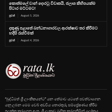
කොත්මලේ වාන් දොරටු විවෘතයි, ජලාශ කිහිපයක්ම
පිටාර මට්ටමට!
පුවත්
August 5, 2026
දකුණු පළාතේ බන්ධනාගාරවල ආරක්ෂාව තර කිරීමට
හදිසි රැස්වීමක්
පුවත්
August 4, 2026
“බුද්ධිමත් ශ්‍රී ලාංකිකයන්ට” යන තේමාව යටතේ පවත්වාගෙන
යනු ලබන මෙම වෙබ් අඩවිය තොරතුරු සම්ප්‍රේෂණය කිරීම
ඉලක්ක කරගෙන ඇත. ශ්‍රී ලංකාව මූලික කරගනිමින් ලෝකය