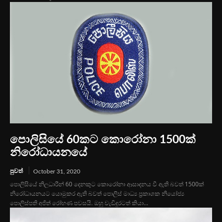
පොලිසියේ 60කට කොරෝනා 1500ක්
නිරෝධායනයේ
පුවත්
October 31, 2020
පොලිසියේ නිලධාරීන් 60 දෙනකුට කොරෝනා ආසාදනය වී ඇති බවත් 1500ක්
නිරෝධායනයට යොමුකර ඇති බවත් පොලිස් මාධ්‍ය ප්‍රකාශක නියෝජ්‍ය
පොලිස්පති අජිත් රෝහණ පවසයි. ඔහු වැඩිදුරටත් කියා...