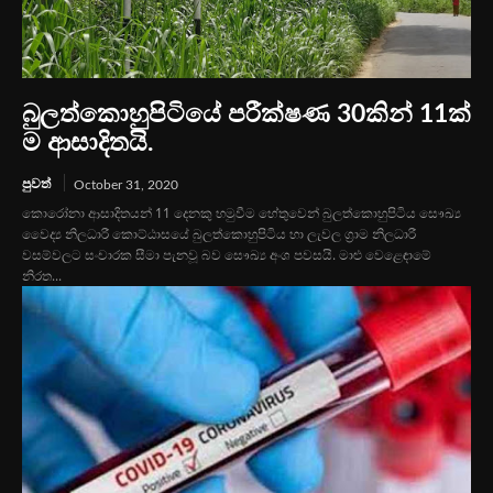
බුලත්කොහුපිටියේ පරීක්ෂණ 30කින් 11ක්
ම ආසාදිතයි.
පුවත්
October 31, 2020
කොරෝනා ආසාදිතයන් 11 දෙනකු හමුවීම හේතුවෙන් බුලත්කොහුපිටිය සෞඛ්‍ය
වෛද්‍ය නිලධාරී කොට්ඨාසයේ බුලත්කොහුපිටිය හා ලැවල ග්‍රාම නිලධාරී
වසම්වලට සංචාරක සීමා පැනවූ බව සෞඛ්‍ය අංශ පවසයි. මාළු වෙළෙඳාමේ
නිරත...