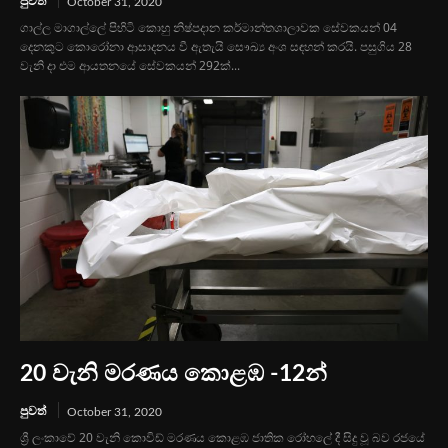
පුවත්
October 31, 2020
ගාල්ල මාගාල්ලේ පිහිටි කොහු නිෂ්පදාන කර්මාන්තශාලාවක සේවකයන් 04
දෙනකුට කොරෝනා ආසාදනය වී ඇතැයි සෞඛ්‍ය අංශ සඳහන් කරයි. පසුගිය 28
වැනි දා එම ආයතනයේ සේවකයන් 292ක්...
20 වැනි මරණය කොළඹ -12න්
පුවත්
October 31, 2020
ශ්‍රී ලංකාවේ 20 වැනි කොවිඩ් මරණය කොළඹ ජාතික රෝහලේ දී සිදු වූ බව රජයේ