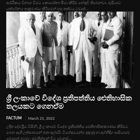
ආර්ථිකය විනාශ වීමට කොරෝනා සීමා කිරීම් හේතුවී තිබෙනවා. රුසියාව
යුක්රේනය ආක්‍රමණය කිරීමෙන් පසු තත්වය වඩාත්...
ශ්‍රී ලංකාවේ විදේශ ප්‍රතිපත්තිය ඓතිහාසික
තලයකට ගෙනඒම
FACTUM
March 21, 2022
උදිත දේවප්‍රිය විසිනි, ශ්‍රී ලංකාවේ විදේශ ප්‍රතිපත්තිය ඓතිහාසිකකරණය කිරීමට
ගෙන ඇති උත්සාහයන් ඉතා අල්පයි. විශේෂයෙන්ම දකුණු හා අග්නිදිග ආසියාවේ
බොහෝ රටවල පවතින්නේ මීට වෙනස්...