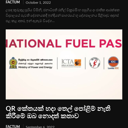
FACTUM
October 1, 2022
ලසඳ කුරුකුලසූරිය විසිනි, ජනාධිපති රනිල් වික්‍රමසිංහ ‍පසුගිය දා ජාතික ආරක්ෂක
විද්‍යාලයේ පැවති දේශනයකදී ඉන්දියන් සාගරයේ භූ දේශපාලනය පිළිබඳව අදහස්
පළ කළ අතර, ඉන් ඇතැම් විදේශ...
QR කේතයක් හදා තෙල් පෝළිම් නැති
කිරීමේ ඔබ නොදත් කතාව
FACTUM
September 6, 2022