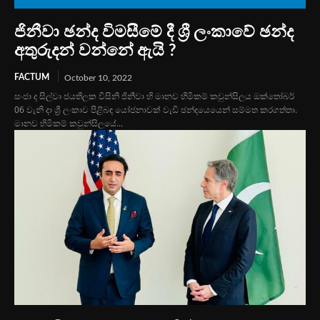
ජිනීවා ඡන්ද විමසීමේ දී ශ්‍රී ලංකාවේ ඡන්ද
අතුරුදන් වන්න‍ේ ඇයි ?
FACTUM
October 10, 2022
සංජා ද සිල්වා ජයතිලක විසිනි ජිනීවා හි මානව හිමිකම් කවුන්සිලය ඔක්තෝබර්
06 වැනි දා ශ්‍රී ලංකාව පිළිබඳ යෝජනාවක් වැඩි ඡන්දයෙයෙන් සම්මත කරගත්තා.
මානව හිමිකම් කවුන්සිලයේ...