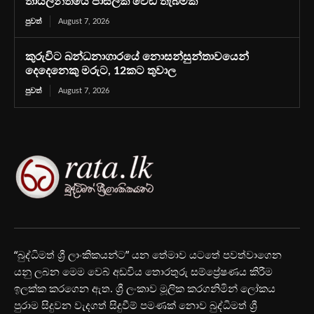
තායිලන්තයේ පාසලක වෙඩි තැබීමක්
පුවත්
August 7, 2026
කුරුවිට බන්ධනාගාරයේ නොසන්සුන්තාවයෙන්
දෙදෙනෙකු මරුට, 12කට තුවාල
පුවත්
August 7, 2026
“බුද්ධිමත් ශ්‍රී ලාංකිකයන්ට” යන තේමාව යටතේ පවත්වාගෙන
යනු ලබන මෙම වෙබ් අඩවිය තොරතුරු සම්ප්‍රේෂණය කිරීම
ඉලක්ක කරගෙන ඇත. ශ්‍රී ලංකාව මූලික කරගනිමින් ලෝකය
පුරාම සිදුවන වැදගත් සිදුවීම් පමණක් නොව බුද්ධිමත් ශ්‍රී