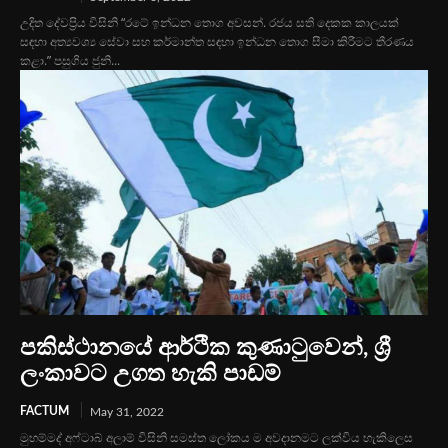
උදිත දේවප්‍රිය විසිනි “රටේ ඉන්ධන තොග අවසන්. රජය සති දෙකක කාලයක්
සඳහා අත්‍යවශ්‍ය සේවා සහ කර්මාන්ත සඳහා ඉන්ධන තොග සීමා කිරීමට තීරණය
කළා.” පසුගිය ජුනි...
පකිස්ථානයේ ආර්ථික කුණාටුවෙන්, ශ්‍රී
ලංකාවට උගත හැකි පාඩම්
FACTUM
May 31, 2022
මුහම්මද් අෆ්ටාබ් අලාම් විසිනි සමස්ත ලෝකය ම අවදානමට ලක්විය හැකිලෙස