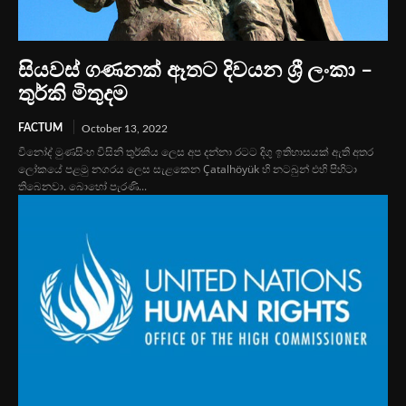
සියවස් ගණනක් ඈතට දිවයන ශ්‍රී ලංකා –
තුර්කි මිතුදම
FACTUM
October 13, 2022
විනෝද් මුණසිංහ විසිනි තුර්කිය ලෙස අප දන්නා රටට දිගු ඉතිහාසයක් ඇති අතර
ලෝකයේ පළමු නගරය ලෙස සැළකෙන Çatalhöyük හි නටබුන් එහි පිහිටා
තිබෙනවා. බොහෝ පැරණි...