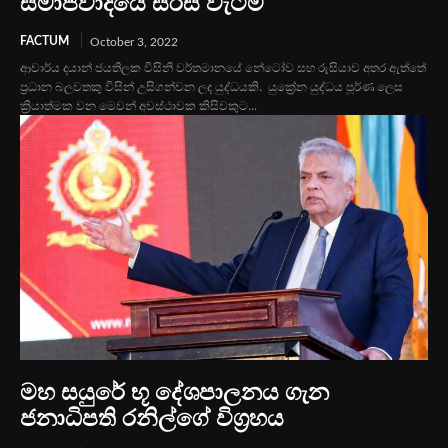
සමාජවාදයේ සිරස් වැටීම
FACTUM
October 3, 2022
ආචාර්ය දයාන් ජයතිලක විසිනි වර්තමානයේ නේටෝව සහ රුසියාව අතර ඇත්තේ
ප්‍රධාන බලවතකු විසින් උසිගන්වන ලද යුද්ධයකි. යුක්‍රේන යුද්ධය පූර්ණ ලෙස
ක්‍රියාත්මක වන මෙවන් අවස්ථාවක කිසිවකුට...
මහ සයුරේ භූ දේශපාලනය ගැන
ජනාධිපති රනිල්ගේ විග්‍රහය