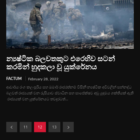
න්‍යෂ්ටික බලවතකුට එරෙහිව සටන්
කරමින් හුදකලා වූ යුක්රේනය
FACTUM
February 28, 2022
ආචාර්ය රංග කලංසූරිය සහ ඔමාර් රා‍ජරත්නම් විසිනි න්‍යෂ්ටික අවිවලින් සන්නද්ධ
බලවත් රාජ්‍යයක් වන රුසියාව ස්වාධීන සහ සාපේක්ෂව අඩු යුදමය ශක්තියක් ඇති
රාජ්‍යයක් වන යුක්රේනයට තවදුරටත්...
11
12
13