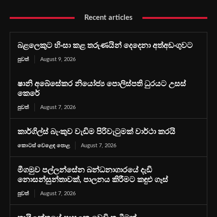
Recent articles
බළලෙකුට හිංසා කළ තරුණයින් දෙදෙනා අත්අඩංගුවට
පුවත්
August 9, 2026
ෂානි අබේසේකර නියෝජ්‍ය පොලිස්පති ධුරයට උසස්
කෙරේ
පුවත්
August 7, 2026
කාර්ගිල්ස් බැංකුව වැඩිම පිරිවැටුමක් වාර්ථා කරයි
කොටස් වෙළෙඳ පොළ
August 7, 2026
මීගමුව පල්ලන්සේන බන්ධනාගාරයේ දැඩි
නොසන්සුන්තාවක්, පාලනය කිරීමට කඳුළු ගෑස්
පුවත්
August 7, 2026