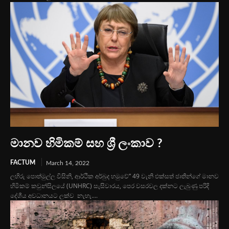
මානව හිමිකම් සහ ශ්‍රී ලංකාව ?
FACTUM
March 14, 2022
ලහිරු පොත්මුල්ල විසිනි, ආර්ථික අර්බුද හමුවේ” 49 වැනි එක්සත් ජාතීන්ගේ මානව
හිමිකම් කවුන්සිලයේ (UNHRC) සැසිවාරය, පෙර වසරවල දක්නට ලැබුණු පරිදි
දේශීය අවධානයට ලක්ව නැහැ....