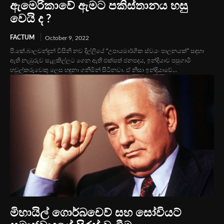
ඇමෙරිකාවේ ඇමට පකිස්තානය හසු
වෙයි ද ?
FACTUM
October 9, 2022
පී.කේ.බාලචන්ද්‍රන් විසිනි නව දිල්ලියේ “උපායමාර්ගික ස්වයං පාලනයක්” සඳහා
ඇති නැඹුරුව සැළකිල්ලට ගෙන ඇති එක්සත් ජනපදය, ඉන්දියාව පසුගාමී
හවුල්කරුවෙකු ලෙස හඳුනා ගනිමින් සිටිනවා. ඒ නිසා ඉන්දියාවේ...
මිහායිල් ගොර්බචෙව් සහ සෝවියට්