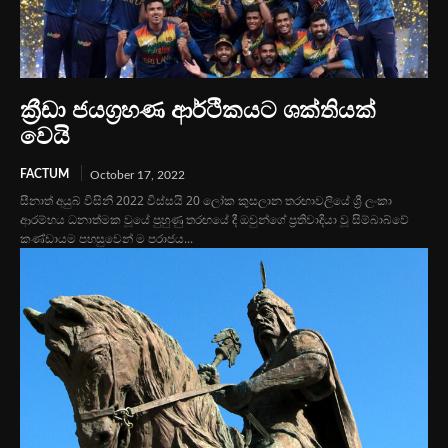
ක්‍රීඩා ජයග්‍රහණ ආර්ථිකයට ශක්තියක්
වෙයි
FACTUM
October 17, 2022
සීනාත් අයුබ් විසිනි 2022 විස්සයි 20 ලෝක කුසලාන තරඟාවලියේ ශ්‍රී ලංකා
ආරම්භය ධනාත්මක වූයේ පුහුණු තරඟයේ දී ඔවුන්ගේ ප්‍රතිවාදියා වූ සිම්බාබ්වේ
කණ්ඩායම පහසුවෙන් ම පරාජය...