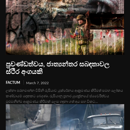
ප්‍රචණ්ඩත්වය, ජාත්‍යන්තර සබඳතාවල
ස්ථිර අංගයකි
FACTUM
March 7, 2022
ලක්නා පරනමාන්න විසිනි රුසියාව යුක්රේනය ආක්‍රමණය කිරීමත් සමඟ ලෝකය
කණ්ඩායම් දෙකකට බෙදුණා. රුසියානු ප්‍රහාර යුක්‍රේනයේ ස්වෛරීත්වය
මුළුමනින්ම ආක්‍රමණය කිරීමක් ලෙස හඳුනා ගත් අය සහ විකට...