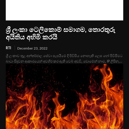
ශ්‍රී ලංකා ‍ටෙලිකොම් සමාගම, තොරතුරු
අයිතිය අහිමි කරයි
RTI
December 23, 2022
ශ්‍රී ලංකාව තුළ අන්තර්ජාල සේවා සැපයීමේ දී පිවිසිය නොහැකි ලෙස හෝ පිවිසීමට
බාධා සිදුවන ආකාරයෙන් අවහිර කර ඇති වෙබ් අඩවි, ඩොමේන් නාම, IP ලිපින,...