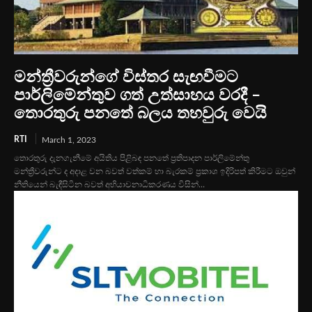
මන්ත්‍රීවරුන්ගේ විස්තර සැඟවීමට
පාර්ලිමේන්තුව ගත් උත්සාහය වරදී –
තොරතුරු පනතේ බලය තහවුරු වෙයි
RTI
March 1, 2023
තොරතුරු දැනගැනීමේ අයිතිය පිළිබඳ පනතේ ප්‍රතිපාදන පාර්ලිමේන්තු
මන්ත්‍රීවරුන්ට ද අදාළ වන බවත් වත්කම් හා බැරකම් ප්‍රකාශ ඉදිරිපත් කිරීමට ඔවුන්
නීතියෙන් බැඳීසිටින බවත් අභියාචනාධිකරණය විසින්...