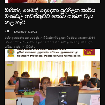
මහින්ද, මෛත්‍රී දෙදෙනා පුද්ගිලක කාර්ය
මණ්ඩල නඩත්තුවට කෝටි ගණන් වැය
කළ හැටි
RTI
December 4, 2022
මහින්ද රාජපක්ෂ සහ මෛත්‍රීපාල සිිරිසේන හිටපු ජනාධිපතිවරු දෙදෙනා 2014
වර්ෂයේ සිට 2019 දක්වා කාලයේ දී සිය කාර්ය මණ්ඩල නඩත්තු කිරීම සඳහා
රුපියල් ලක්ෂ 14,800ක්...