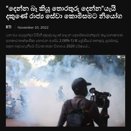
“දෙන්න බෑ කියූ තොරතුරු දෙන්න”යැයි
දකුණේ රාජ්‍ය සේවා කොමිසමට නියෝග
RTI
November 10, 2022
ධනංජය ජයසුන්දර විසිනි දකුණු පළාත් පාලන දෙපාර්තමේන්තුවේ කළමනාකරණ
සහකාර තාක්ෂණික නොවන ඛණ්ඩ 2 (MN-1) III ශ්‍රේණියේ තනතුරු පුරප්පාඩු
සඳහා බඳවාගැනීමේ විවෘත තරඟ විභාගය 2020 වර්ෂයේ...