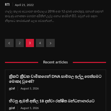
RTI
April 21, 2022
ගාල්ල කලාප අධ්‍යාපන කාර්යාලය 2016 අංක 12 දරණ තොරතුරු පනතේ සඳහන්
කරුණු නොතකා මහජන අයිතීන් උල්ලංඝනය කරමින් සිටී. ඔවුන් මේ සඳහා
නිදහසට කාරණයක් ලෙස පවසන්නේ...
2
3
4
Recent articles
ක්‍රිකට් ක්‍රීඩක චාමිකගෙන් DNA සාම්පල ඉල්ලූ පෙත්සමට
මොකද වුණේ?
පුවත්
August 5, 2026
හිටපු ඇමති අකිල 18 දක්වා රක්ෂිත බන්ධනාගාරයට
පුවත්
August 5, 2026