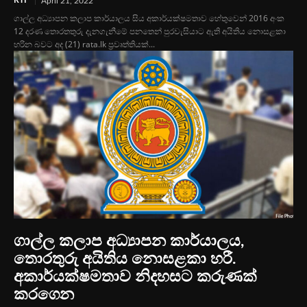
RTI
April 21, 2022
ගාල්ල අධ්‍යාපන කලාප කාර්යාලය සිය අකාර්යක්ෂමතාව හේතුවෙන් 2016 අංක
12 දරණ තොරතතුරු දැනගැනීමේ පනතෙන් පුරවැසියාට ඇති අයිතිය නොසළකා
හරින බවට අද (21) rata.lk ප්‍රවෘත්තියක්...
ගාල්ල කලාප අධ්‍යාපන කාර්යාලය,
තොරතුරු අයිතිය නොසළකා හරී.
අකාර්යක්ෂමතාව නිදහසට කරුණක්
කරගෙන