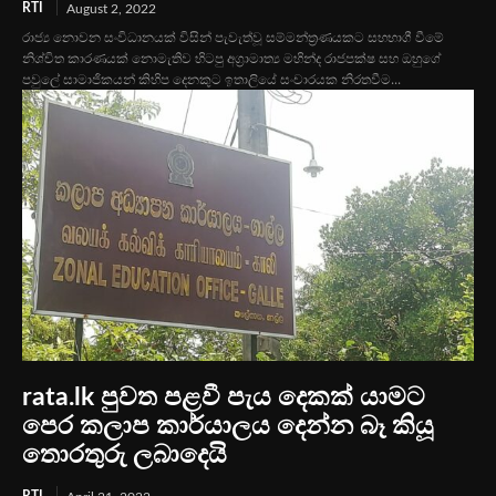
RTI
August 2, 2022
රාජ්‍ය නොවන සංවිධානයක් විසින් පැවැත්වූ සම්මන්ත්‍රණයකට සහභාගී වීමේ
නිශ්චිත කාරණයක් නොමැතිව හිටපු අග්‍රාමාත්‍ය මහින්ද රාජපක්ෂ සහ ඔහුගේ
පවුලේ සාමාජිකයන් කිහිප දෙනකුට ඉතාලියේ සංචාරයක නිරතවීම...
rata.lk පුවත පළවී පැය දෙකක් යාමට
පෙර කලාප කාර්යාලය දෙන්න බෑ කියූ
තොරතුරු ලබාදෙයි