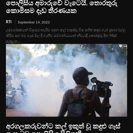
පොලිසිය අමාරුවේ වැටෙයි. තොරතුරු
කොමිසම දැඩ තීරණයක
RTI
September 14, 2022
උද්ඝෝෂකයන් විසුරුවාහැරීම සඳහා කල් ඉකුත්වූ විෂ සහිත කඳුළු ගෑස් ප්‍රහාර එල්ල
කිරීම සහ එම ගෑස් මිල දී ගැනීම සම්බන්ධයෙන් නිවැරදි තොරතුරු දින 10ක්
ඇතුළත...
අරගලකරුවන්ට කල් ඉකුත් වූ කඳුළු ගෑස්