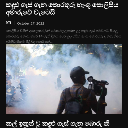
කඳුළු ගෑස් ගැන තොරතුරු හැංගූ පොලිසිය
අමාරුවේ වැටෙයි
RTI
October 27, 2022
පොලිසිය විසින් අරගලකරුවන් වෙත එල්ලකරන ලද කඳුළු ගෑස් සම්බන්ධ සියලු
තොරතුරු නොවැම්බර් 14 වැනි දිනට පෙර මුදා හරින ලෙස තොරතුරු දැනගැනීමේ
අයිතිවාසිකම් පිළිබඳ කොමිෂන්...
කල් ඉකුත් වූ කඳුළු ගෑස් ගැන බොරු කී