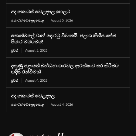
අද කොටස් වෙළඳපල ඉහලට
කොටස් වෙළෙඳ පොළ
August 5, 2026
කොත්මලේ වාන් දොරටු විවෘතයි, ජලාශ කිහිපයක්ම
පිටාර මට්ටමට!
පුවත්
August 5, 2026
දකුණු පළාතේ බන්ධනාගාරවල ආරක්ෂාව තර කිරීමට
හදිසි රැස්වීමක්
පුවත්
August 4, 2026
අද කොටස් වෙළඳපල
කොටස් වෙළෙඳ පොළ
August 4, 2026