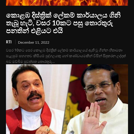
කොළඹ දිස්ත්‍රික් ලේකම් කාර්යාලය ගිනි
තැබූ හැටි, වසර 10කට පසු තොරතුරු
පනතින් එළියට එයි
RTI
December 11, 2022
වසර 10කට පෙර කොළඹ දිස්ත්‍රික් ලේකම් කාර්යාලයේ ඇති වූ ගින්න හිතාමතා
සැළසුම් සහගතව කිසියම් පුද්ගලයකු හෝ කණ්ඩායමකින් විසින් සිදුකරන ලද්දක්
බව මව්බිම පුවත්පත තොරතුරු...