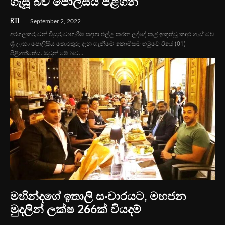
ගැසූ බව පොලිසිය පිළිගනී
RTI
September 2, 2022
අරගලකරුවන් විසුරුවාහැරීම සඳහා එල්ල කරන ලද්දේ කල් ඉකුත්වූ කඳුළු ගෑස් බව
ශ්‍රී ලංකා පොලිසිය තොරතුරු දැන ගැනීමේ කොමිසම හමුවේ ‍ඊයේ (01)
පිළිගත්තේය. ඔවුන් මේ බව...
මහින්දගේ ඉතාලි සංචාරයට, මහජන
මුදලින් ලක්ෂ 266ක් වියදම්