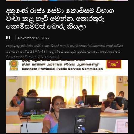
දකුණේ රාජ්‍ය සේවා කොමිසම විභාග
වංචා කළ හැටි මෙන්න. තොරතුරු
කොමිසමටත් බොරු කියලා
RTI
November 16, 2022
දකුණු පළාත් රාජ්‍ය සේවා කොමිෂන් සභාව කළමනාකරණ සහකාර තාක්ෂණික
නොවන ඛණ්ඩ 2 (MN-1) III ශ්‍රේණියේ තනතුරු පුරප්පාඩු සඳහා බඳවාගැනීමේ
විවෘත තරඟ විභායේ 2020 වර්ෂයේ...